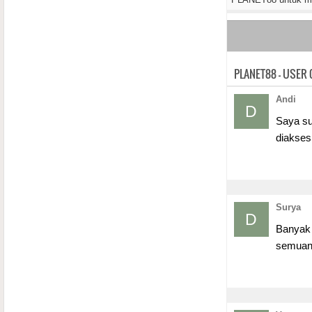
PLANET88 - USER
Andi
D
Saya su
diakses
Surya
D
Banyak 
semuany