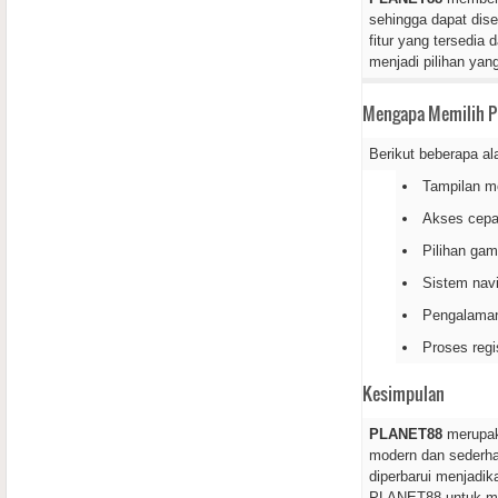
sehingga dapat dis
fitur yang tersedi
menjadi pilihan ya
Mengapa Memilih 
Berikut beberapa 
Tampilan mo
Akses cepat
Pilihan gam
Sistem nav
Pengalaman
Proses regi
Kesimpulan
PLANET88
merupak
modern dan sederha
diperbarui menjadik
PLANET88 untuk me